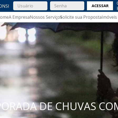
ONSI
ACESSAR
ome
A Empresa
Nossos Serviços
Solicite sua Proposta
Imóveis
PORADA DE CHUVAS CO