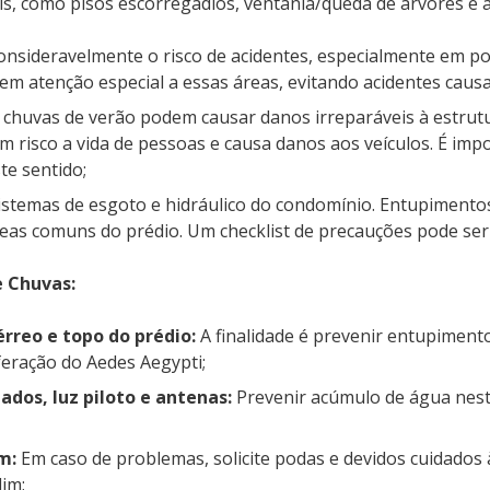
ais, como pisos escorregadios, ventania/queda de árvores e
ideravelmente o risco de acidentes, especialmente em port
m atenção especial a essas áreas, evitando acidentes causa
 chuvas de verão podem causar danos irreparáveis à estrut
risco a vida de pessoas e causa danos aos veículos. É imp
te sentido;
s sistemas de esgoto e hidráulico do condomínio. Entupimen
eas comuns do prédio. Um checklist de precauções pode ser
e Chuvas:
érreo e topo do prédio:
A finalidade é prevenir entupiment
eração do Aedes Aegypti;
hados, luz piloto e antenas:
Prevenir acúmulo de água nesta
im:
Em caso de problemas, solicite podas e devidos cuidados à
im;