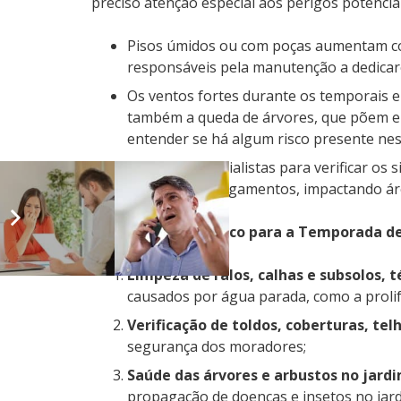
preciso atenção especial aos perigos potenci
Pisos úmidos ou com poças aumentam cons
responsáveis pela manutenção a dedicare
Os ventos fortes durante os temporais e
também a queda de árvores, que põem em 
entender se há algum risco presente nes
Contrate especialistas para verificar o
resultar em alagamentos, impactando ár
As Tarefas do Síndico para a Temporada d
Limpeza de ralos, calhas e subsolos, t
causados por água parada, como a prolif
Verificação de toldos, coberturas, tel
segurança dos moradores;
Saúde das árvores e arbustos no jard
propagação de doenças e insetos no jard