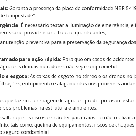
ais:
Garanta a presença da placa de conformidade NBR 5419
de tempestade”.
rgência:
É necessário testar a iluminação de emergência, e 
necessário providenciar a troca o quanto antes;
manutenção preventiva para a preservação da segurança dos
gramado para ação rápida:
Para que em casos de acidentes
 água dos demais moradores não seja comprometido;
ão e esgoto:
As caixas de esgoto no térreo e os drenos no j
filtrações, entupimento e alagamentos nos primeiros anda
s que fazem a drenagem de água do prédio precisam estar 
rsos problemas na estrutura e ambientes;
ssaltar que os riscos de não ter para-raios ou não realiza
io, tais como: queima de equipamentos, riscos de choques e
do seguro condominial;