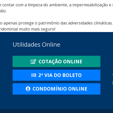
e contar com a limpeza do ambiente, a impermeabilização e
dio.
 apenas protege o patrimônio das adversidades climáticas.
dominial muito mais seguro!
Utilidades Online
COTAÇÃO ONLINE
2ª VIA DO BOLETO
CONDOMÍNIO ONLINE