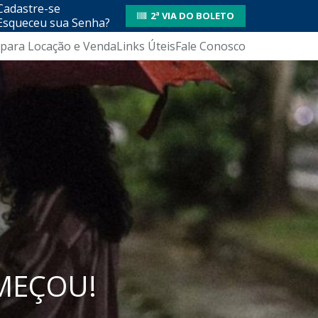
Cadastre-se
2ª VIA DO BOLETO
Esqueceu sua Senha?
 para Locação e Venda
Links Úteis
Fale Conosco
MEÇOU!