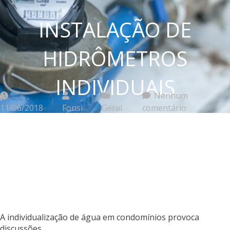
INSTALAÇÃO DE
HIDRÔMETROS
INDIVIDUAIS
Nenhum
11/06/2018
Fonsi
Geral
comentário
A individualização de água em condomínios provoca
discussões