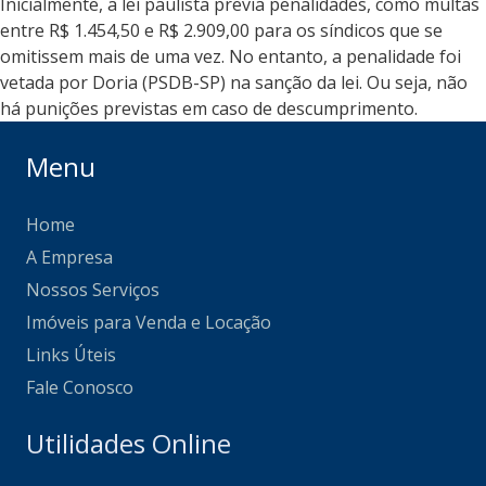
Inicialmente, a lei paulista previa penalidades, como multas
entre R$ 1.454,50 e R$ 2.909,00 para os síndicos que se
omitissem mais de uma vez. No entanto, a penalidade foi
vetada por Doria (PSDB-SP) na sanção da lei. Ou seja, não
há punições previstas em caso de descumprimento.
Menu
Home
A Empresa
Nossos Serviços
Imóveis para Venda e Locação
Links Úteis
Fale Conosco
Utilidades Online