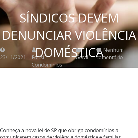
SÍNDICOS DEVEM
DENUNCIAR VIOLÊNCIA
DOMÉSTICA
Nenhum
23/11/2021
Fonsi
Geral
comentário
Condomínios
Conheça a nova lei de SP que obriga condomínios a
comunicarem casos de violência doméstica e familiar