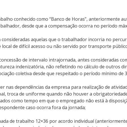
abalho conhecido como “Banco de Horas”, anteriormente aut
trabalhador, desde que a compensação ocorra no período má
sim consideradas aquelas que o trabalhador incorria no percur
ocal de difícil acesso ou não servido por transporte público
 concessão de intervalo intrajornada, antes consideradas c
reza indenizatória, não refletindo no cálculo de outros dir
ociação coletiva desde que respeitado o período mínimo de 
 nas dependências da empresa para realização de atividade
oal, troca de uniforme quando não houver a obrigatoriedade 
rados como tempo em que o empregado não está à disposiç
espondente caso ocorra fora da jornada;
rnada de trabalho 12×36 por acordo individual (anteriorment