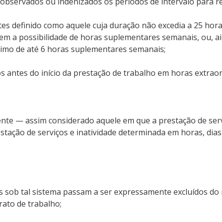
observados ou indenizados os períodos de intervalo para r
tes definido como aquele cuja duração não excedia a 25 hor
em a possibilidade de horas suplementares semanais, ou, ai
cimo de até 6 horas suplementares semanais;
os antes do início da prestação de trabalho em horas extraor
tente — assim considerado aquele em que a prestação de ser
stação de serviços e inatividade determinada em horas, dia
sob tal sistema passam a ser expressamente excluídos do r
rato de trabalho;