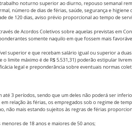
o trabalho noturno superior ao diurno, repouso semanal re
al, número de dias de férias, saúde, segurança e higiene d
ade de 120 dias, aviso prévio proporcional ao tempo de servi
ravés de Acordos Coletivos sobre aquelas previstas em Conv
eponderantes somente naquilo em que fossem mais favoráve
el superior e que recebam salário igual ou superior a duas
e o limite máximo é de R$ 5.531,31) poderão estipular livre
eficácia legal e preponderância sobre eventuais normas colet
m até 3 períodos, sendo que um deles não poderá ser inferio
da em relação às férias, os empregados sob o regime de tempo
ho, não mais estando sujeitos às regras de férias proporcio
os menores de 18 anos e maiores de 50 anos;