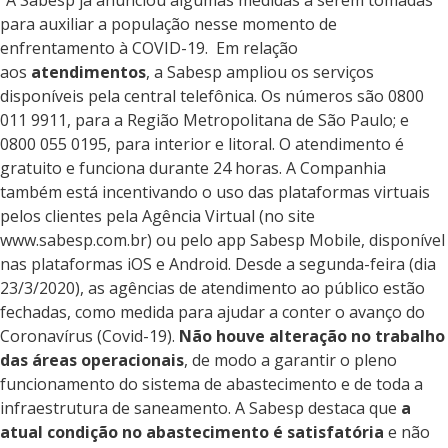
“A Sabesp já anunciou algumas medidas a serem tomadas
para auxiliar a população nesse momento de
enfrentamento à COVID-19. Em relação
aos
atendimentos
, a Sabesp ampliou os serviços
disponíveis pela central telefônica. Os números são 0800
011 9911, para a Região Metropolitana de São Paulo; e
0800 055 0195, para interior e litoral. O atendimento é
gratuito e funciona durante 24 horas. A Companhia
também está incentivando o uso das plataformas virtuais
pelos clientes pela Agência Virtual (no site
www.sabesp.com.br) ou pelo app Sabesp Mobile, disponível
nas plataformas iOS e Android. Desde a segunda-feira (dia
23/3/2020), as agências de atendimento ao público estão
fechadas, como medida para ajudar a conter o avanço do
Coronavírus (Covid-19).
Não houve alteração no trabalho
das áreas operacionais
, de modo a garantir o pleno
funcionamento do sistema de abastecimento e de toda a
infraestrutura de saneamento. A Sabesp destaca que
a
atual condição no abastecimento é satisfatória
e não