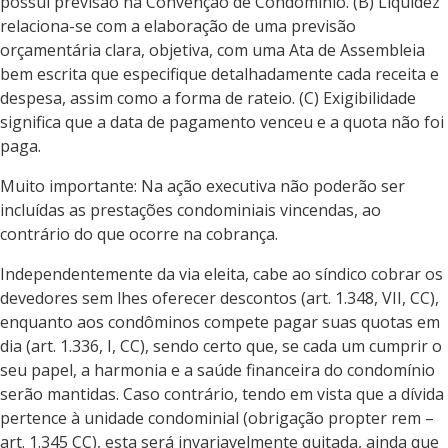
possui previsão na Convenção de Condomínio. (B) Liquidez
relaciona-se com a elaboração de uma previsão
orçamentária clara, objetiva, com uma Ata de Assembleia
bem escrita que especifique detalhadamente cada receita e
despesa, assim como a forma de rateio. (C) Exigibilidade
significa que a data de pagamento venceu e a quota não foi
paga.
Muito importante: Na ação executiva não poderão ser
incluídas as prestações condominiais vincendas, ao
contrário do que ocorre na cobrança.
Independentemente da via eleita, cabe ao síndico cobrar os
devedores sem lhes oferecer descontos (art. 1.348, VII, CC),
enquanto aos condôminos compete pagar suas quotas em
dia (art. 1.336, I, CC), sendo certo que, se cada um cumprir o
seu papel, a harmonia e a saúde financeira do condomínio
serão mantidas. Caso contrário, tendo em vista que a dívida
pertence à unidade condominial (obrigação propter rem –
art. 1.345 CC), esta será invariavelmente quitada, ainda que