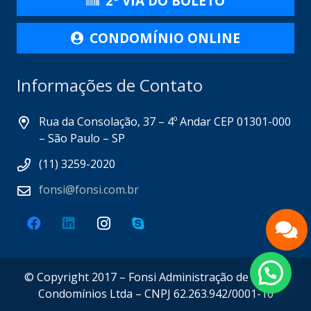
2ª VIA DO BOLETO
CONDOMÍNIO ONLINE
Informações de Contato
Rua da Consolação, 37 – 4º Andar CEP 01301-000
– São Paulo – SP
(11) 3259-2020
fonsi@fonsi.com.br
Fale pelo Whatsapp
© Copyright 2017 – Fonsi Administração de Bens e
Condomínios Ltda – CNPJ 62.263.942/0001-10