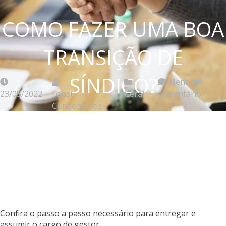
COMO FAZER UMA BOA
TRANSIÇÃO DE
SÍNDICO?
Nenhum
23/05/2022
Fonsi
Geral
comentário
Condomínios
Confira o passo a passo necessário para entregar e
assumir o cargo de gestor