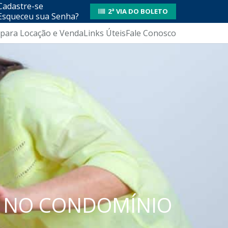
Cadastre-se
2ª VIA DO BOLETO
Esqueceu sua Senha?
 para Locação e Venda
Links Úteis
Fale Conosco
S NO CONDOMÍNIO