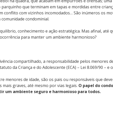
ebol na quadra, que acabam em empurrões e ofensas; uma br
no parquinho que terminam em tapas e mordidas entre crian
m conflito com vizinhos incomodados… São inúmeros os mo
a comunidade condominial.
equilíbrio, conhecimento e ação estratégica. Mas afinal, até
de ocorrência para manter um ambiente harmonioso?
vência compartilhado, a responsabilidade pelos menores de
tuto da Criança e do Adolescente (ECA) – Lei 8.069/90 – e o A
tre menores de idade, são os pais ou responsáveis que de
os mais graves, até mesmo por vias legais.
O papel do condo
ntir um ambiente seguro e harmonioso para todos.