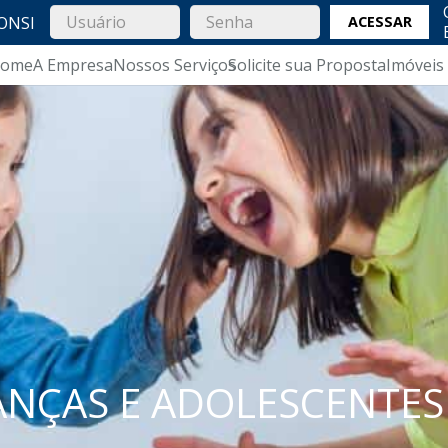
ONSI
ACESSAR
ome
A Empresa
Nossos Serviços
Solicite sua Proposta
Imóveis
IANÇAS E ADOLESCENTE