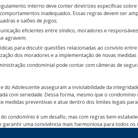
gulamento interno deve conter diretrizes específicas sobre
 comportamentos inadequados. Essas regras devem ser ampla
uadras e salões de jogos;
unicação eficientes entre síndico, moradores e responsáveis
se agravem;
dicas para discutir questões relacionadas ao convívio entr
ização dos moradores e a implementação de novas medidas d
inistração condominial pode contar com câmeras de seguranç
 e do Adolescente asseguram a inviolabilidade da integridad
tada com seriedade. Dessa forma, mesmo que o condomínio n
e medidas preventivas e atue dentro dos limites legais para
do condomínio é um desafio, mas com regras bem estabeleci
s e garantir uma convivência mais harmoniosa para todos os