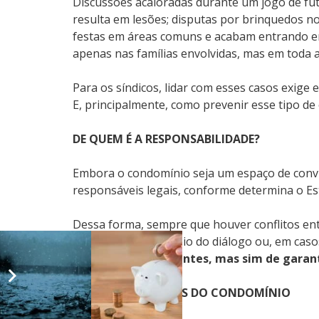
Discussões acaloradas durante um jogo de fut
resulta em lesões; disputas por brinquedos 
festas em áreas comuns e acabam entrando e
apenas nas famílias envolvidas, mas em toda 
Para os síndicos, lidar com esses casos exige 
E, principalmente, como prevenir esse tipo 
DE QUEM É A RESPONSABILIDADE?
Embora o condomínio seja um espaço de convi
responsáveis legais, conforme determina o Esta
Dessa forma, sempre que houver conflitos en
cabíveis, seja por meio do diálogo ou, em cas
crianças e adolescentes, mas sim de gara
RESPONSABILIDADES DO CONDOMÍNIO