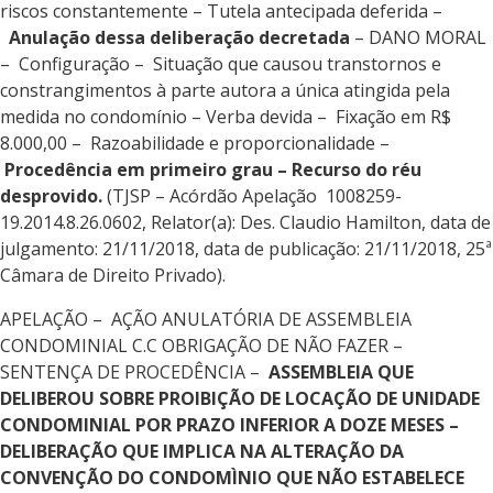
riscos constantemente – Tutela antecipada deferida –
Anulação dessa deliberação decretada
– DANO MORAL
– Configuração – Situação que causou transtornos e
constrangimentos à parte autora a única atingida pela
medida no condomínio – Verba devida – Fixação em R$
8.000,00 – Razoabilidade e proporcionalidade –
Procedência em primeiro grau – Recurso do réu
desprovido.
(TJSP – Acórdão Apelação 1008259-
19.2014.8.26.0602, Relator(a): Des. Claudio Hamilton, data de
julgamento: 21/11/2018, data de publicação: 21/11/2018, 25ª
Câmara de Direito Privado).
APELAÇÃO – AÇÃO ANULATÓRIA DE ASSEMBLEIA
CONDOMINIAL C.C OBRIGAÇÃO DE NÃO FAZER –
SENTENÇA DE PROCEDÊNCIA –
ASSEMBLEIA QUE
DELIBEROU SOBRE PROIBIÇÃO DE LOCAÇÃO DE UNIDADE
CONDOMINIAL POR PRAZO INFERIOR A DOZE MESES –
DELIBERAÇÃO QUE IMPLICA NA ALTERAÇÃO DA
CONVENÇÃO DO CONDOMÌNIO QUE NÃO ESTABELECE