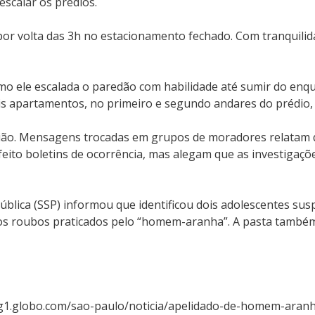
escalar os prédios.
por volta das 3h no estacionamento fechado. Com tranquilid
como ele escalada o paredão com habilidade até sumir do en
is apartamentos, no primeiro e segundo andares do prédio,
ião. Mensagens trocadas em grupos de moradores relatam q
 feito boletins de ocorrência, mas alegam que as investigaç
ública (SSP) informou que identificou dois adolescentes sus
com os roubos praticados pelo “homem-aranha”. A pasta tam
/g1.globo.com/sao-paulo/noticia/apelidado-de-homem-aranha