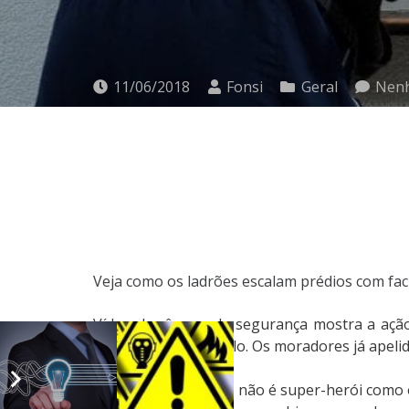
11/06/2018
Fonsi
Geral
Nenh
Veja como os ladrões escalam prédios com fac
Vídeo de câmera de segurança mostra a ação 
Zona Sul de São Paulo. Os moradores já ape
A diferença é que ele não é super-herói como