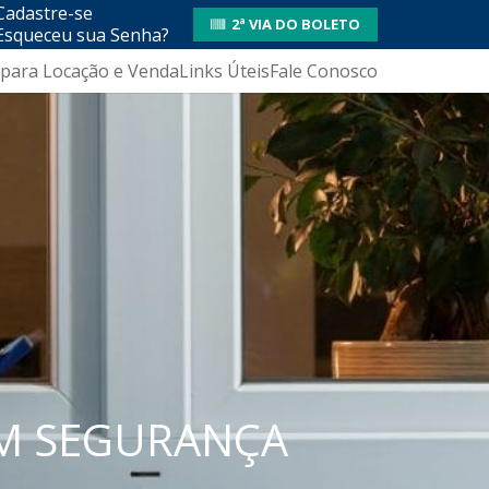
Cadastre-se
2ª VIA DO BOLETO
Esqueceu sua Senha?
 para Locação e Venda
Links Úteis
Fale Conosco
EM SEGURANÇA