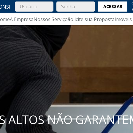
ONSI
ACESSAR
ome
A Empresa
Nossos Serviços
Solicite sua Proposta
Imóveis
S ALTOS NÃO GARANT