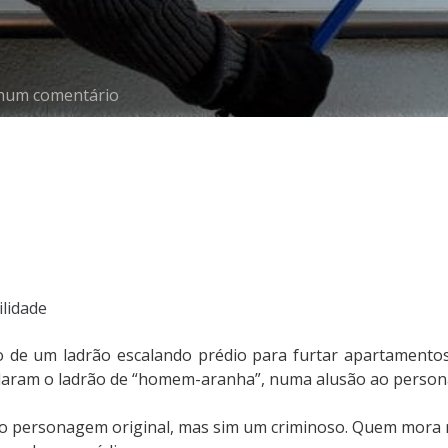
um comentário
ilidade
de um ladrão escalando prédio para furtar apartamentos n
lidaram o ladrão de “homem-aranha”, numa alusão ao perso
 o personagem original, mas sim um criminoso. Quem mora no